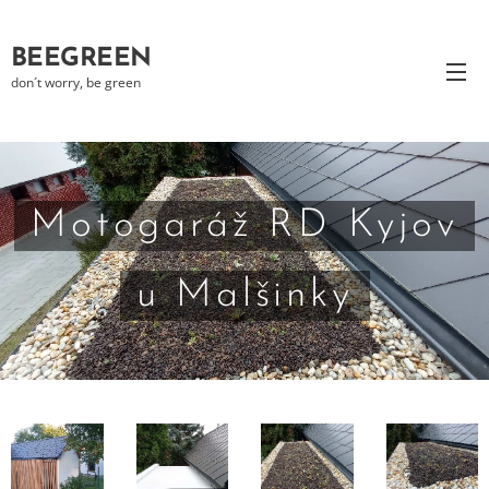
BEEGREEN
don´t worry, be green
Motogaráž RD Kyjov
u Malšinky